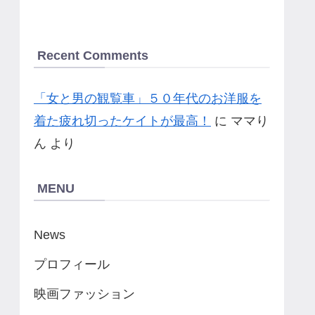
Recent Comments
「女と男の観覧車」５０年代のお洋服を
着た疲れ切ったケイトが最高！
に
ママり
ん
より
MENU
News
プロフィール
映画ファッション