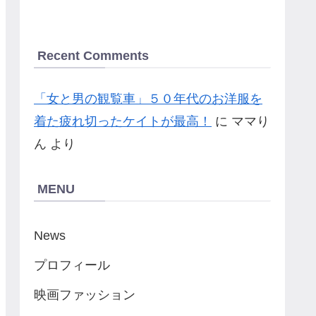
Recent Comments
「女と男の観覧車」５０年代のお洋服を
着た疲れ切ったケイトが最高！
に
ママり
ん
より
MENU
News
プロフィール
映画ファッション