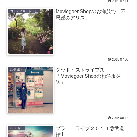
2015.07.14
Moviegoer Shopのお洋服で「不
コーディネート日記
思議のアリス」
2015.07.03
グッド・ストライプス
店長日記
「Moviegoer Shopのお洋服探
訪」
2015.06.14
ブラー ライブ２０１４@武道
店長日記
館!!