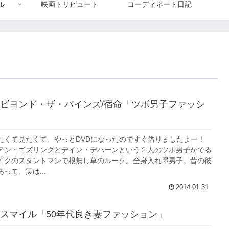
ル
映画トリビュート
コーディネート日記
ビヨンド・ザ・パインズ/宿命「ツボ男子ファッシ
たくて見たくて、やっとDVDになったのですぐ借りましたよー！
アン・ゴズリングとデイン・デハーンという２人のツボ男子がでる
イクのスタントマンで根無し草のルーク。全身入れ墨男子。昔の彼
って、実は...
2014.01.31
スマイル「50年代良き妻ファッション」