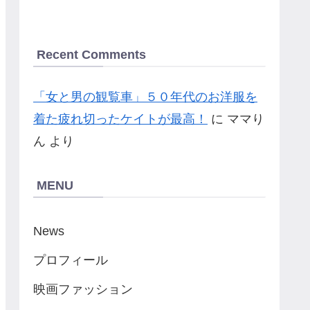
Recent Comments
「女と男の観覧車」５０年代のお洋服を
着た疲れ切ったケイトが最高！
に
ママり
ん
より
MENU
News
プロフィール
映画ファッション