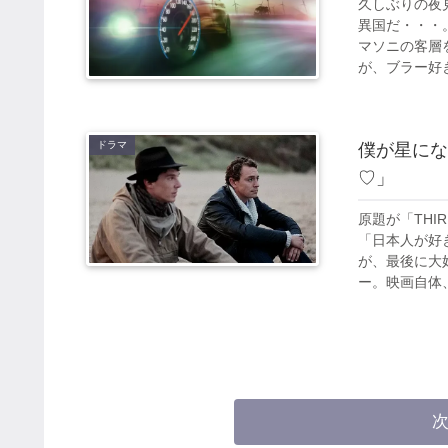
久しぶりの夜
異国だ・・・
マソニの客層
が、ブラー好き
ドラマ
僕が星にな
♡」
原題が「THI
「日本人が好
が、最後に大
ー。映画自体、