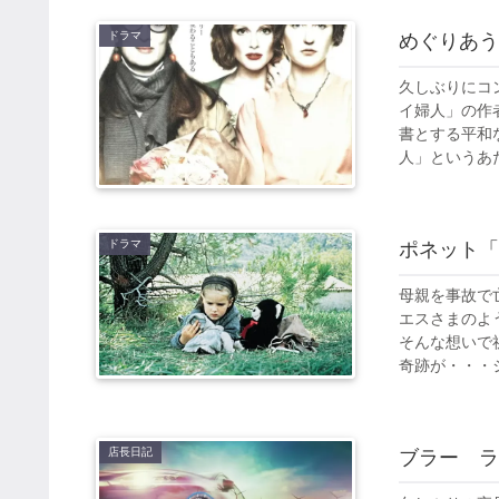
ドラマ
めぐりあう
久しぶりにコ
イ婦人」の作
書とする平和
人」というあだ名
ドラマ
ポネット「
母親を事故で
エスさまのよ
そんな想いで
奇跡が・・・ジ
店長日記
ブラー ラ