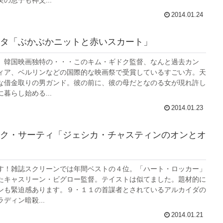
の息子も神父...
2014.01.24
タ「ぶかぶかニットと赤いスカート」
。韓国映画独特の・・・このキム・ギドク監督、なんと過去カン
ィア、ベルリンなどの国際的な映画祭で受賞しているすごい方。天
な借金取りの男ガンド。彼の前に、彼の母だとなのる女が現れ許し
暮らし始める...
2014.01.23
ク・サーティ「ジェシカ・チャスティンのオンとオ
す！雑誌スクリーンでは年間ベストの４位。「ハート・ロッカー」
たキャスリーン・ビグロー監督。テイストは似てました。題材的に
ンも緊迫感あります。９・１１の首謀者とされているアルカイダの
ディン暗殺...
2014.01.21