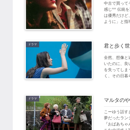
中古で買って
感じ^^ 伝
は優秀だけど
ように」と指導
ドラマ
君と歩く世
全然、想像と
いたのに、良
を失ってしま
く、その日暮ら
ドラマ
マルタのや
こーゆう話す
夢だったラン
『おばあちゃ