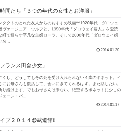
時間たち「３つの年代の女性とお洋服」
ンタクトのとれた友人からのおすすめ映画^^1920年代「ダロウェ
者ヴァージニア・ウルフと、1950年代「ダロウェイ婦人」を愛読
な町で暮らす平凡な主婦ローラ、そして2000年代「ダロウェイ婦
...
2014.01.20
フランス田舎少女」
亡くし、どうしてもその死を受け入れられない４歳のポネット。イ
うにお母さんも復活して、会いにきてくれるはず。また話したい。
祈り続けます。でもお母さんは来ない。絶望するポネットに少しの
ェーン・バ...
2014.01.17
イブ２０１４@武道館!!