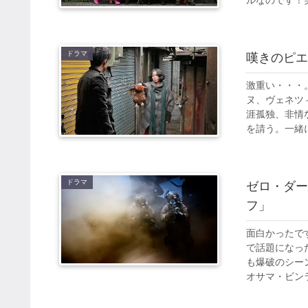
ルなのです！実
ドラマ
嘆きのピエ
激重い・・・
ヌ、ヴェネツ
涯孤独、非情
を請う。一緒に
ドラマ
ゼロ・ダー
フ」
面白かったで
で話題になっ
も爆破のシー
オサマ・ビンラ