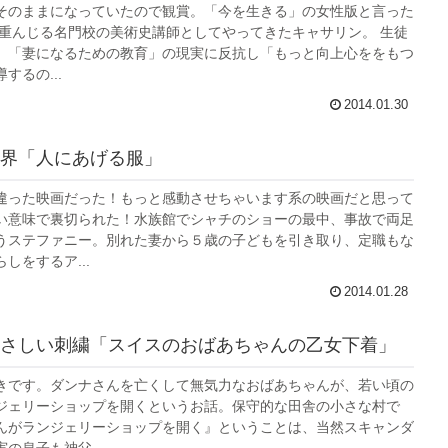
そのままになっていたので観賞。「今を生きる」の女性版と言った
統を重んじる名門校の美術史講師としてやってきたキャサリン。 生徒
、「妻になるための教育」の現実に反抗し「もっと向上心ををもつ
するの...
2014.01.30
界「人にあげる服」
違った映画だった！もっと感動させちゃいます系の映画だと思って
い意味で裏切られた！水族館でシャチのショーの最中、事故で両足
うステファニー。別れた妻から５歳の子どもを引き取り、定職もな
しをするア...
2014.01.28
さしい刺繍「スイスのおばあちゃんの乙女下着」
きです。ダンナさんを亡くして無気力なおばあちゃんが、若い頃の
ジェリーショップを開くというお話。保守的な田舎の小さな村で
んがランジェリーショップを開く』ということは、当然スキャンダ