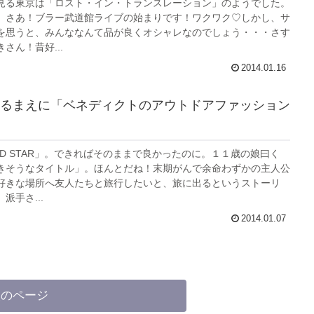
見る東京は「ロスト・イン・トランスレーション」のようでした。
。さあ！ブラー武道館ライブの始まりです！ワクワク♡しかし、サ
を思うと、みんななんて品が良くオシャレなのでしょう・・・さす
さん！昔好...
2014.01.16
るまえに「ベネディクトのアウトドアファッション
RD STAR」。できればそのままで良かったのに。１１歳の娘曰く
きそうなタイトル」。ほんとだね！末期がんで余命わずかの主人公
好きな場所へ友人たちと旅行したいと、旅に出るというストーリ
派手さ...
2014.01.07
次のページ