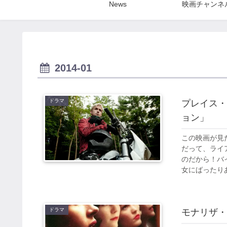
News
映画チャンネ
2014-01
ドラマ
プレイス・
ョン」
この映画が見
だって、ライ
のだから！バ
女にばったりあ
ドラマ
モナリザ・