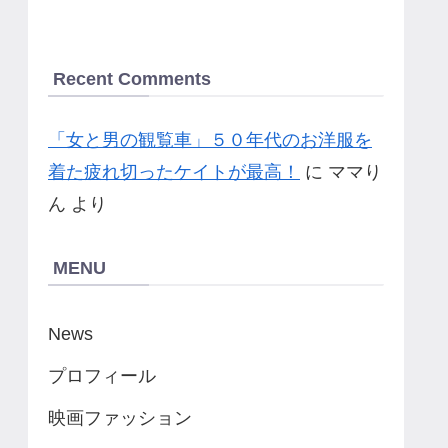
Recent Comments
「女と男の観覧車」５０年代のお洋服を
着た疲れ切ったケイトが最高！
に
ママり
ん
より
MENU
News
プロフィール
映画ファッション