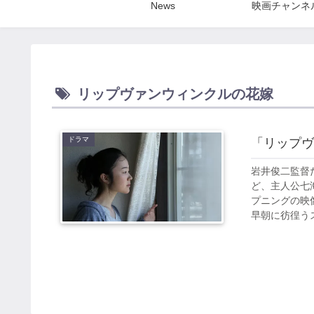
News
映画チャンネ
リップヴァンウィンクルの花嫁
ドラマ
「リップヴ
岩井俊二監督
ど、主人公七
プニングの映
早朝に彷徨うス