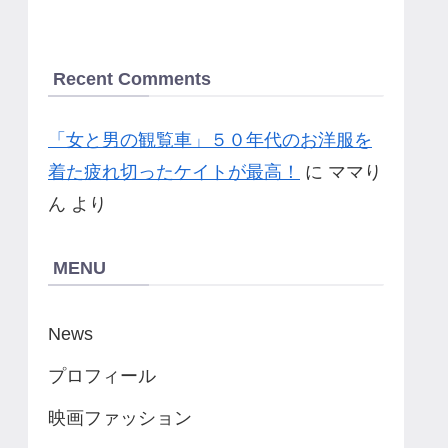
Recent Comments
「女と男の観覧車」５０年代のお洋服を
着た疲れ切ったケイトが最高！
に
ママり
ん
より
MENU
News
プロフィール
映画ファッション