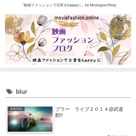
「映画ファッションで日常をhappyに」by MoviegoerShop
blur
ブラー ライブ２０１４@武道
店長日記
館!!