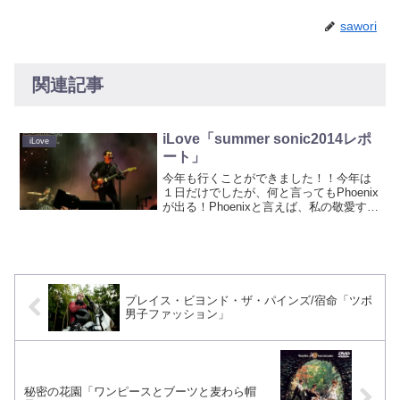
sawori
関連記事
iLove「summer sonic2014レポ
iLove
ート」
今年も行くことができました！！今年は
１日だけでしたが、何と言ってもPhoenix
が出る！Phoenixと言えば、私の敬愛する
ソフィア・コッポラのだんなさま、トー
マス・マーズのバンド。トーマスの曲も
ファッションも大好きで、そんな憧れの
バンドを...
プレイス・ビヨンド・ザ・パインズ/宿命「ツボ
男子ファッション」
秘密の花園「ワンピースとブーツと麦わら帽