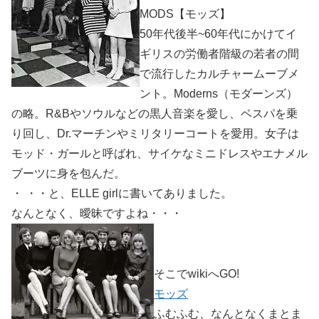
MODS【モッズ】
50年代後半~60年代にかけてイ
ギリスの労働者階級の若者の間
で流行したカルチャームーブメ
ント。Moderns（モダーンズ）
の略。R&Bやソウルなどの黒人音楽を愛し、ベスパを乗
り回し、Dr.マーチンやミリタリーコートを愛用。女子は
モッド・ガールと呼ばれ、サイケなミニドレスやエナメル
ブーツに身を包んだ。
・ ・・と、ELLE girlに書いてありました。
なんとなく、曖昧ですよね・・・
そこでwikiへGO!
モッズ
ふむふむ、なんとなくまとま