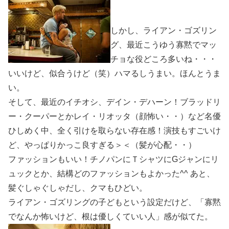
しかし、ライアン・ゴズリン
グ、最近こうゆう寡黙でマッ
チョな役どころ多いね・・・
いいけど、似合うけど（笑）ハマるしうまい。ほんとうま
い。
そして、最近のイチオシ、デイン・デハーン！ブラッドリ
ー・クーパーとかレイ・リオッタ（顔怖い・・）など名優
ひしめく中、全く引けを取らない存在感！演技もすごいけ
ど、やっぱりかっこ良すぎる＞＜（髪が心配・・）
ファッションもいい！チノパンにＴシャツにGジャンにリ
ュックとか、結構どのファッションもよかった^^ あと、
髪ぐしゃぐしゃだし、クマもひどい。
ライアン・ゴズリングの子どもという設定だけど、「寡黙
でなんか怖いけど、根は優しくていい人」感が似てた。