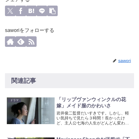
saworiをフォローする
sawori
関連記事
「リップヴァンウィンクルの花
ドラマ
嫁」メイド服のかわいさ
岩井俊二監督だいすきです。しかし、軽
い気持ちで見たら３時間！長かったけ
ど、主人公七海の人生がどんどん変わっ
ていくのでハラハラドキドキです。オー
プニングの映像と音楽とタイトルの入り
方はまさに岩井ワールド。七海が都会の