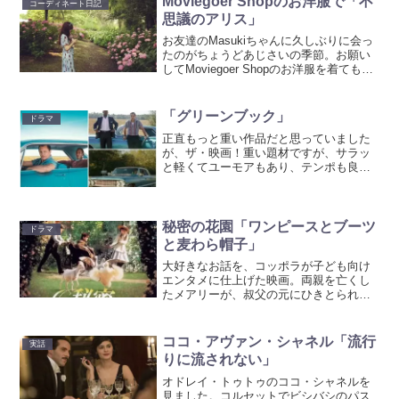
Moviegoer Shopのお洋服で「不
コーディネート日記
早朝に彷徨うスローモーショ...
思議のアリス」
お友達のMasukiちゃんに久しぶりに会っ
たのがちょうどあじさいの季節。お願い
してMoviegoer Shopのお洋服を着てもら
って「不思議の国のアリス」風にプチ撮
影してきました！着てもらったのはBook
of Deer のAGAワンピース...
「グリーンブック」
ドラマ
正直もっと重い作品だと思っていました
が、ザ・映画！重い題材ですが、サラッ
と軽くてユーモアもあり、テンポも良く
て清々しい作品。監督が「メリーに首っ
たけ」などのコメディ畑だからでしょう
か。アカデミー取ったのに小難しくなく
とてもわかりやすい。カー...
秘密の花園「ワンピースとブーツ
ドラマ
と麦わら帽子」
大好きなお話を、コッポラが子ども向け
エンタメに仕上げた映画。両親を亡くし
たメアリーが、叔父の元にひきとられる
ことに…初めは生意気なメアリーが、お
屋敷の敷地にある「秘密の花園」を見つ
け、同じ年頃の子どもと遊ぶ内に、子供
ココ・アヴァン・シャネル「流行
実話
らしい明るさを取り戻して...
りに流されない」
オドレイ・トゥトゥのココ・シャネルを
見ました。コルセットでビシバシのパス