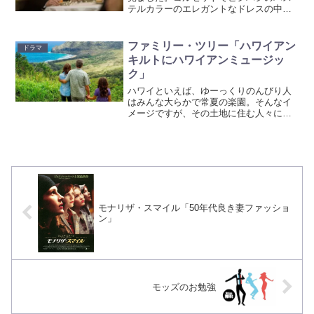
テルカラーのエレガントなドレスの中
で、ゆったりとしたモノクロのチェック
のドレスを着るココ。めちゃめちゃかっ
こいい！海辺で仕事する漁師たちのボー
ファミリー・ツリー「ハワイアン
ドラマ
ダーシャツを見て、自分で仕...
キルトにハワイアンミュージッ
ク」
ハワイといえば、ゆーっくりのんびり人
はみんな大らかで常夏の楽園。そんなイ
メージですが、その土地に住む人々に悩
みがないかと言えば、普通にある。マッ
ト（ジョージ・クルーニー）は先祖から
ハワイの土地を受け継ぎ管理しています
が、売却して親戚で財産を...
モナリザ・スマイル「50年代良き妻ファッショ
ン」
モッズのお勉強