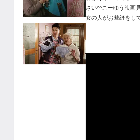
さい^^こーゆう映画
女の人がお裁縫をし