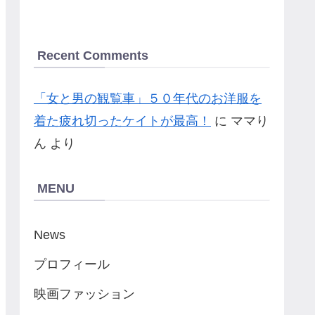
Recent Comments
「女と男の観覧車」５０年代のお洋服を
着た疲れ切ったケイトが最高！
に
ママり
ん
より
MENU
News
プロフィール
映画ファッション