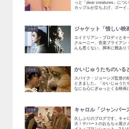
っと「dear creatures」
カップルが立ち上げ、ズーイ..
ジャケット「惜しい映
ドラマ
エイドリアン・ブロディとキ
クルーニー、音楽ブライアン
んも悪くない、脚本に難あり？
かいじゅうたちのいる
ドラマ
スパイク・ジョーンズ監督の
ときました。「かいじゅうた
なにも心にぎゅっとくる映画に
キャロル「ジャンパー
ドラマ
久しぶりのブログです。キャ
大！デパートのおもちゃ屋さ
イト・ブランシェット。2人は