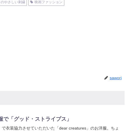
タのやさしい刺繍
映画ファッション
sawori
s のお洋服で「グッド・ストライプス」
衣装協力させていただいた「dear creatures」のお洋服。ちょ