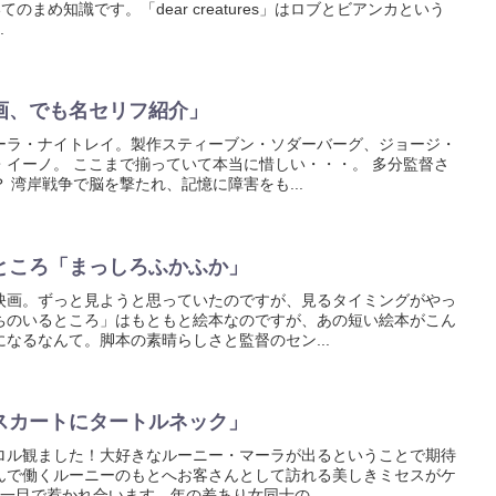
についてのまめ知識です。「dear creatures」はロブとビアンカという
.
画、でも名セリフ紹介」
ーラ・ナイトレイ。製作スティーブン・ソダーバーグ、ジョージ・
・イーノ。 ここまで揃っていて本当に惜しい・・・。 多分監督さ
 湾岸戦争で脳を撃たれ、記憶に障害をも...
ところ「まっしろふかふか」
映画。ずっと見ようと思っていたのですが、見るタイミングがやっ
ちのいるところ」はもともと絵本なのですが、あの短い絵本がこん
なるなんて。脚本の素晴らしさと監督のセン...
スカートにタートルネック」
ロル観ました！大好きなルーニー・マーラが出るということで期待
んで働くルーニーのもとへお客さんとして訪れる美しきミセスがケ
一目で惹かれ合います。年の差あり女同士の...