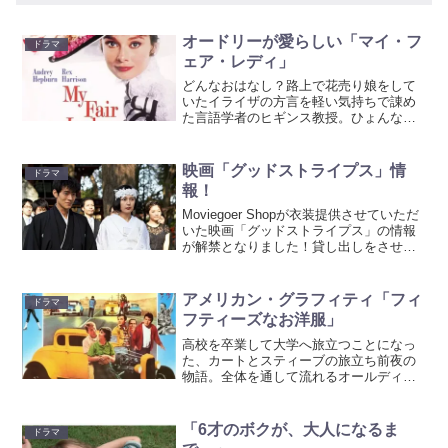
オードリーが愛らしい「マイ・フ
ドラマ
ェア・レディ」
どんなおはなし？路上で花売り娘をして
いたイライザの方言を軽い気持ちで諌め
た言語学者のヒギンス教授。ひょんなこ
とから、イライザの方言やマナーを正し
て、舞踏会に行けるまでに仕込めるかど
うかの賭けをすることに。ひどすぎるイ
映画「グッドストライプス」情
ドラマ
ライザの言葉遣いに、辟易...
報！
Moviegoer Shopが衣装提供させていただ
いた映画「グッドストライプス」の情報
が解禁となりました！貸し出しをさせて
いただいただけで、本編で使ってくださ
っているかは、まだ映画は拝見していな
いのでわかりませんが、この映画自体、
アメリカン・グラフィティ「フィ
ドラマ
とっても素...
フティーズなお洋服」
高校を卒業して大学へ旅立つことになっ
た、カートとスティーブの旅立ち前夜の
物語。全体を通して流れるオールディー
ズと50〜60年代なお洋服が特徴的！ポニ
ーテールにシャツとカーディガンに膝下
丈のふんわりスカートにくるぶし丈ソッ
「6才のボクが、大人になるま
ドラマ
クス。ピーターパンカ...