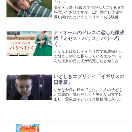
で。」
タイトル通り6歳の少年が大人になるまで
を描いたお話ですが、12年間同じ俳優で
撮り続けたというリアリティある映像
が、物語に入り込ませます。12年間とい
う月日は、小さかった主役のエラー・コ
ルトレーン君を超イケメンにさせ、イー
ディオールのドレスに恋した家政
ドラマ
サン・ホークとパトリ...
婦「ミセス・ハリス、パリへ行
く」
どんなおはなし？イギリスで家政婦とし
て慎ましやかに暮らしているエルバ。そ
んな彼女の元に夫が戦死したと知らされ
る。落ち込むエルバだったが、家政婦先
のお屋敷でクリスチャン・ディオールの
ドレスに心を奪われる。ディオールのド
いとしきエブリデイ「イギリスの
ドラマ
レスを手に入れたい！そん...
日常着」
なかなか良い映画でした。４人の子ども
と母親の、慌ただしくも平凡な日常で始
まり、父親は？というと刑務所に入って
いて、定期的に面会で会えるのみ。父親
は子煩悩でいい人だけど、ちょっと横着
い。母親は華奢で、声も顔も子どもみた
いにあどけないけど、父親...