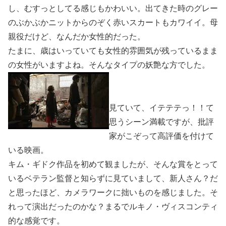
し、むすっとしてる感じもかわいい。出てきた時のグレー
のぶかぶかニットからのぞく赤いスカートもカワイイ。母
親役だけど、なんだか女性的だった。
たまに、歳はいっていても女性的雰囲気が残っているまま
の女性がいますよね。そんなタイプの妖艶な方でした。
見ていて、イテテテっ！！て
思うシーン満載ですが、批評
家がこぞって高評価を付けて
いる映画。
キム・ギドク作品を初めて観ましたが、そんな賞をとって
いるベテラン監督と知らずに見ていまして、新人さん？だ
と思ったほど、カメラワークに拙いものを感じました。そ
れって演出だったのかな？まるでルキノ・ヴィスコンティ
的な感覚です。