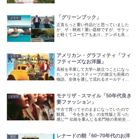
作品でした^^舞台が40年代ナチスドイツ
の時代。ドイツ軍人の父が、収容所の中
でも最も悲惨な「絶滅収容所」の勤務と
なります。そんなこと...
「グリーンブック」
ドラマ
正直もっと重い作品だと思っていました
が、ザ・映画！重い題材ですが、サラッ
と軽くてユーモアもあり、テンポも良く
て清々しい作品。監督が「メリーに首っ
たけ」などのコメディ畑だからでしょう
か。アカデミー取ったのに小難しくなく
とてもわかりやすい。カー...
アメリカン・グラフィティ「フィ
ドラマ
フティーズなお洋服」
高校を卒業して大学へ旅立つことになっ
た、カートとスティーブの旅立ち前夜の
物語。全体を通して流れるオールディー
ズと50〜60年代なお洋服が特徴的！ポニ
ーテールにシャツとカーディガンに膝下
丈のふんわりスカートにくるぶし丈ソッ
モナリザ・スマイル「50年代良き
ドラマ
クス。ピーターパンカ...
妻ファッション」
中古で買ってそのままになっていたので
観賞。「今を生きる」の女性版と言った
感じ^^ 伝統を重んじる名門校の美術史講
師としてやってきたキャサリン。 生徒は
優秀だけど、「妻になるための教育」の
現実に反抗し「もっと向上心ををもつよ
レナードの朝「60~70年代のお洋
実話