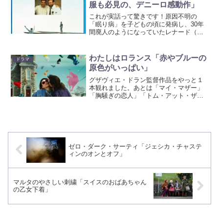
うに」と指導するの...
服も必見の、デニーロ感動作」
これが実話って驚きです！原因不明の
「眠り病」を子どもの頃に発病し、30年
間廃人のようになっていたレナード（ロ
バート・デニーロ）に、新任のセイヤー
医師（ロビン・ウィリアムス）が新薬を
投与。するとレナードは奇跡的に生気を
わたしはロランス「赤やブルーの
ドラマ
取り戻すのですが・・・。...
原色がいっぱい」
グザヴィエ・ドラン監督作品をやっと１
本観れました。あとは「マイ・マザー」
「胸騒ぎの恋人」「トム・アット・ザ・
ファーム」です。ロランスとフレッドは
ちょっと普通の感性から逸脱してる趣味
の合うカップル。しかし突然ロランス
が、実は性同一性障害で、女...
ゼロ・ダーク・サーティ「ジェシカ・チャステ
ィンのオンとオフ」
マルタのやさしい刺繍「スイスのおばあちゃん
の乙女下着」