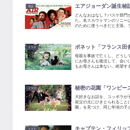
エアジョーダン誕生秘
実話
どんなおはなし？バスケ部門が
た。名スカウトマンのソニー
のために使うべきだと主張。ラ
ポネット「フランス田
ドラマ
母親を事故で亡くし、どうし
にお母さんも復活して、会い
もお母さんは来ない。絶望する
秘密の花園「ワンピー
ドラマ
大好きなお話を、コッポラが
叔父の元にひきとられること
園」を見つけ、同じ年頃の子ど
キャプテン・フィリッ
ドラマ