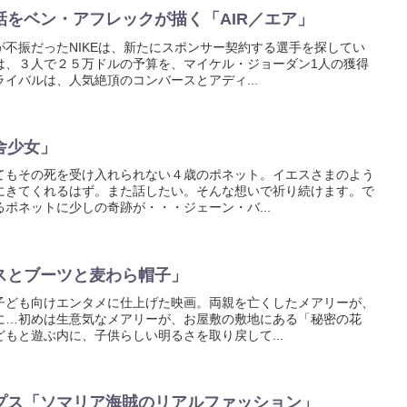
話をベン・アフレックが描く「AIR／エア」
不振だったNIKEは、新たにスポンサー契約する選手を探してい
は、３人で２５万ドルの予算を、マイケル・ジョーダン1人の獲得
イバルは、人気絶頂のコンバースとアディ...
舎少女」
てもその死を受け入れられない４歳のポネット。イエスさまのよう
にきてくれるはず。また話したい。そんな想いで祈り続けます。で
ポネットに少しの奇跡が・・・ジェーン・バ...
スとブーツと麦わら帽子」
子ども向けエンタメに仕上げた映画。両親を亡くしたメアリーが、
に…初めは生意気なメアリーが、お屋敷の敷地にある「秘密の花
もと遊ぶ内に、子供らしい明るさを取り戻して...
プス「ソマリア海賊のリアルファッション」