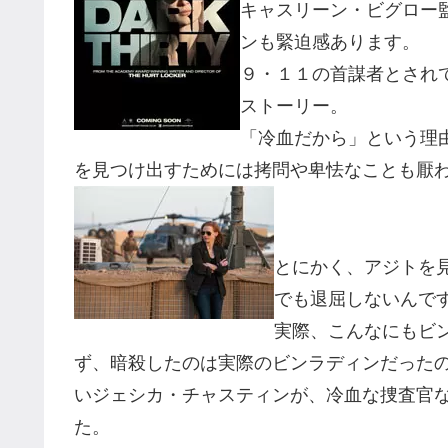
キャスリーン・ビグロー
ンも緊迫感あります。
９・１１の首謀者とされ
ストーリー。
「冷血だから」という理
を見つけ出すためには拷問や卑怯なことも厭
とにかく、アジトを
でも退屈しないんで
実際、こんなにもビ
ず、暗殺したのは実際のビンラディンだった
いジェシカ・チャスティンが、冷血な捜査官
た。