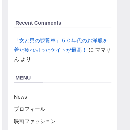
Recent Comments
「女と男の観覧車」５０年代のお洋服を
着た疲れ切ったケイトが最高！
に
ママり
ん
より
MENU
News
プロフィール
映画ファッション