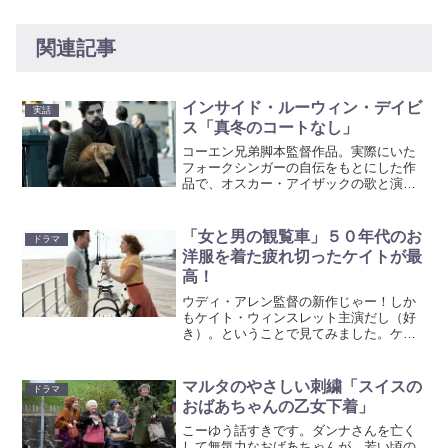
関連記事
インサイド・ルーウィン・デイビ
実話
ス「真冬のコートなし」
コーエン兄弟脚本監督作品。実際にいた
フォークシンガーの自伝をもとにした作
品で、オスカー・アイザックの歌と演技
が素晴らしいです！相棒に自殺され、ソ
ロ活動するフォークシンガーのルーウィ
ン。しかしレコードは全く売れず、友人
「女と男の観覧車」５０年代のお
ドラマ
宅を転々とする生活。真冬...
洋服を着た疲れ切ったケイトが最
高！
ウディ・アレン監督の新作じゃー！しか
もケイト・ウィンスレット主演だし（好
き）。ということで見てみました。ケイ
トがジャスティン・ティンバーレイクと
不倫する話ですが、ウディ・アレン独特
の人間関係の絡み合いと、語りが効いて
マルタのやさしい刺繍「スイスの
ドラマ
いる作品です。舞台は５０...
おばあちゃんの乙女下着」
こーゆう話すきです。ダンナさんを亡く
して無気力なおばあちゃんが、若い頃の