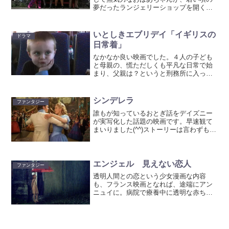
夢だったランジェリーショップを開くと
いうお話。保守的な田舎の小さな村で
『おばあちゃんがランジェリーショップ
を開く』ということは、当然スキャンダ
いとしきエブリデイ「イギリスの
ドラマ
ルなのです！実の息子も神父...
日常着」
なかなか良い映画でした。４人の子ども
と母親の、慌ただしくも平凡な日常で始
まり、父親は？というと刑務所に入って
いて、定期的に面会で会えるのみ。父親
は子煩悩でいい人だけど、ちょっと横着
い。母親は華奢で、声も顔も子どもみた
シンデレラ
ファンタジー
いにあどけないけど、父親...
誰もが知っているおとぎ話をデイズニー
が実写化した話題の映画です。早速観て
まいりました(^^)ストーリーは言わずもが
な。あの名場面がどのように描かれるの
か？？誰もが知っているだけに、皆を納
得させるのは難しいと思われましたが、
見事に実写化された...
エンジェル 見えない恋人
ファンタジー
透明人間との恋という少女漫画な内容
も、フランス映画となれば、途端にアン
ニュイに。病院で療養中に透明な赤ちゃ
んエンジェルを出産。彼女の妄想なのか
なと思っていたけど、近所の盲目の少女
マドレーヌはどうやら彼の存在を感じる
らしく、触れたり話したりで...