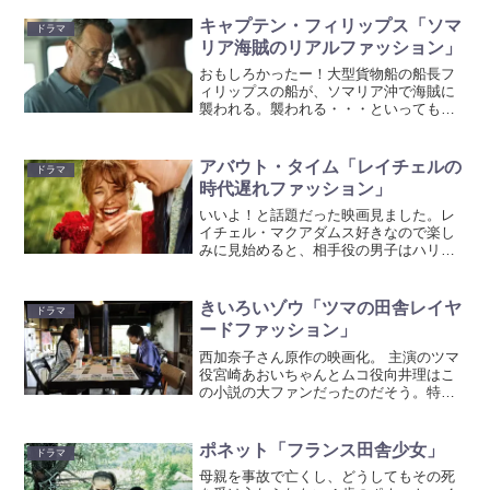
キャプテン・フィリップス「ソマ
ドラマ
リア海賊のリアルファッション」
おもしろかったー！大型貨物船の船長フ
ィリップスの船が、ソマリア沖で海賊に
襲われる。襲われる・・・といっても、
小さな漁船に乗る４人の海賊。「こんな
んで？！」と思っていると、武装した彼
らはあれよあれよと言う間に船を占拠。
アバウト・タイム「レイチェルの
ドラマ
でもフィリップスの機転で...
時代遅れファッション」
いいよ！と話題だった映画見ました。レ
イチェル・マクアダムス好きなので楽し
みに見始めると、相手役の男子はハリー
ポッターのロンのお兄ちゃんビル役のイ
ケメンだった！テンションあがっている
とその父役は魔法省大臣。チョイ役でダ
きいろいゾウ「ツマの田舎レイヤ
ドラマ
ドリーおじさんが出るなど...
ードファッション」
西加奈子さん原作の映画化。 主演のツマ
役宮崎あおいちゃんとムコ役向井理はこ
の小説の大ファンだったのだそう。特に
あおいちゃんは帯に「映画化されたらツ
マを演じたい」と書いているほどのファ
ン。というだけあって、ほんとに繊細な
ポネット「フランス田舎少女」
ドラマ
ツマの心の移り変わりを...
母親を事故で亡くし、どうしてもその死