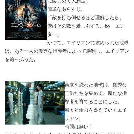
に楽しめて大満足。
簡単なあらすじ。
「敵を打ち倒せるほど理解したら、
僕はその敵を愛しもする。By エン
ダー」
かつて、エイリアンに攻められた地球
は、ある一人の優秀な指導者によって勝利し、エイリアン
を追っ払った。
再来を恐れた地球は、優秀な
子供たちを集めて、新たな指
導者を育てることにした。
着々と余力を蓄えていくエイ
リアン。
時間は無い！