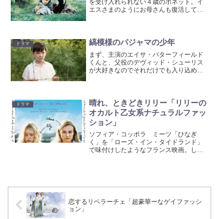
を受け入れられない４歳のポネット。イ
エスさまのようにお母さんも復活して、
会いにきてくれるはず。また話したい。
そんな想いで祈り続けます。でもお母さ
んは来ない。絶望するポネットに少しの
奇跡が・・・ジェーン・バ...
縞模様のパジャマの少年
ドラマ
まず、主演のエイサ・バターフィールド
くんと、父役のデヴィッド・シューリス
が大好きなのでそれだけでも入り込める
作品でした^^舞台が40年代ナチスドイツ
の時代。ドイツ軍人の父が、収容所の中
でも最も悲惨な「絶滅収容所」の勤務と
なります。そんなこと...
晴れ、ときどきリリー「リリーの
ドラマ
オカルト乙女系ナチュラルファッ
ション」
ソフィア・コッポラ ミーツ「ひなぎ
く」を「ローズ・イン・タイドランド」
で味付けしたようなフランス映画。しっ
かり者の姉と田舎で自由奔放に暮らす
妹。ある日母親が急死して、妹の面倒を
見ることになった姉ですが・・・。とに
かくダイアン・クルーガーが美...
恋するリベラーチェ「超豪華ーなゲイファッシ
ョン」