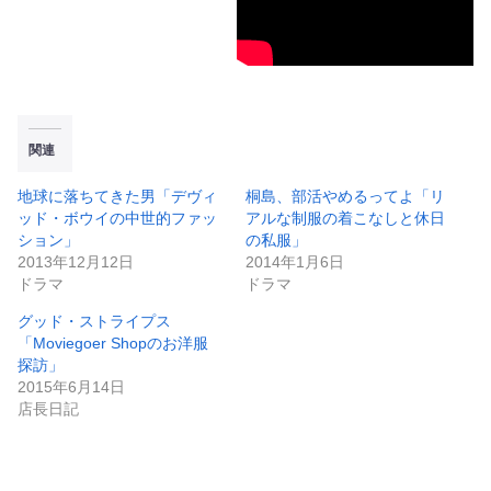
関連
地球に落ちてきた男「デヴィ
桐島、部活やめるってよ「リ
ッド・ボウイの中世的ファッ
アルな制服の着こなしと休日
ション」
の私服」
2013年12月12日
2014年1月6日
ドラマ
ドラマ
グッド・ストライプス
「Moviegoer Shopのお洋服
探訪」
2015年6月14日
店長日記