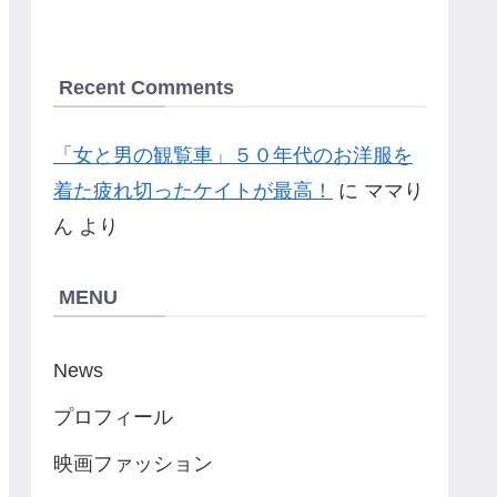
Recent Comments
「女と男の観覧車」５０年代のお洋服を
着た疲れ切ったケイトが最高！
に
ママり
ん
より
MENU
News
プロフィール
映画ファッション