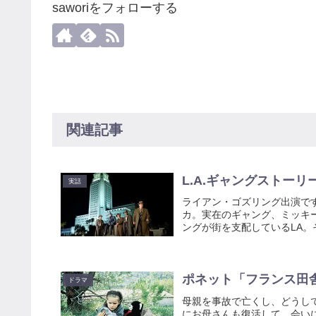
saworiをフォローする
関連記事
L.A.ギャングストー
実話
ライアン・ゴズリング出演で
カ。実在のギャング、ミッキ
ングが街を支配しているLA。
ポネット「フランス田
ドラマ
母親を事故で亡くし、どうし
にお母さんも復活して、会い