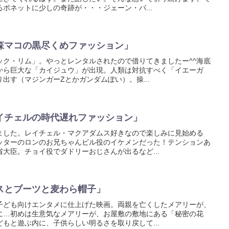
ポネットに少しの奇跡が・・・ジェーン・バ...
森マコの黒尽くめファッション」
ック・リム」。やっとレンタルされたので借りてきましたー^^海底
から巨大な「カイジュウ」が出現。人類は対抗すべく「イエーガ
出す（マジンガーZとかガンダムぽい）。操...
イチェルの時代遅れファッション」
ました。レイチェル・マクアダムス好きなので楽しみに見始める
ッターのロンのお兄ちゃんビル役のイケメンだった！テンションあ
大臣。チョイ役でダドリーおじさんが出るなど...
スとブーツと麦わら帽子」
子ども向けエンタメに仕上げた映画。両親を亡くしたメアリーが、
に…初めは生意気なメアリーが、お屋敷の敷地にある「秘密の花
もと遊ぶ内に、子供らしい明るさを取り戻して...