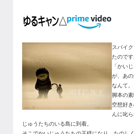
スパイク
たのです
「かいじ
が、あの
なんて。
脚本の素
空想好き
んに叱ら
じゅうたちのいる島に到着。
そこでかいじゅうたちの王様になり、たのし