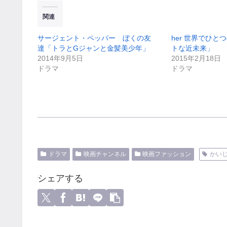
関連
サージェント・ペッパー ぼくの友
her 世界でひ
達「トラとGジャンと金髪美少年」
トな近未来」
2014年9月5日
2015年2月18日
ドラマ
ドラマ
ドラマ
映画チャンネル
映画ファッション
かい
シェアする