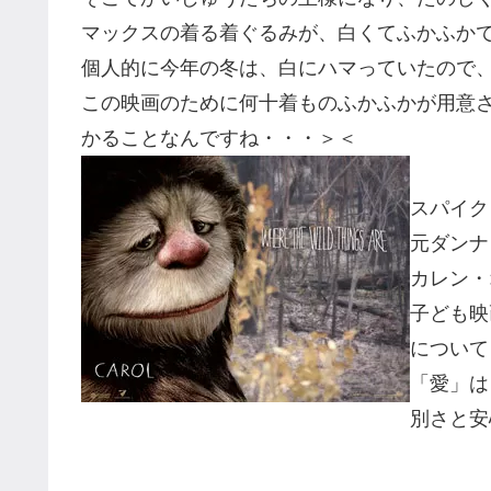
マックスの着る着ぐるみが、白くてふかふか
個人的に今年の冬は、白にハマっていたので
この映画のために何十着ものふかふかが用意
かることなんですね・・・＞＜
スパイク
元ダンナ
カレン・
子ども映
について
「愛」は
別さと安