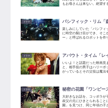
もお母さんは来ない。絶望する
パシフィック・リム「
ドラマ
楽しみにしていた「パシフィ
に時空の裂け目ができ、そこ
ー」と呼ばれるロボットを作り
アバウト・タイム「レ
ドラマ
いいよ！と話題だった映画見
と、相手役の男子はハリーポ
がっているとその父役は魔法省
秘密の花園「ワンピー
ドラマ
大好きなお話を、コッポラが
叔父の元にひきとられること
園」を見つけ、同じ年頃の子ど