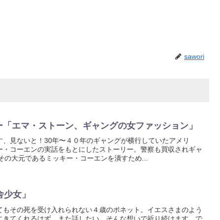
sawori
リー「エマ・ストーン、ギャングの女ファッション」
す、見ないと！30年〜４０年のギャングが横行していたアメリ
ー・コーエンの実話をもとにしたストーリー。警察も買収されギャ
その大元であるミッキー・コーエンを潰すため...
舎少女」
てもその死を受け入れられない４歳のポネット。イエスさまのよう
にきてくれるはず。また話したい。そんな想いで祈り続けます。で