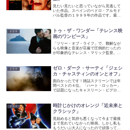
見たい見たいと思っていながら見逃して
いた作品。スペインのペドロ・アルモド
バル監督の１９９９年の作品です。最愛
の息子エステバン（これが最愛と呼ぶに
ふさわしい美少年！）を事故で亡くした
マヌエラ。悲しみに暮れる中、別れた彼
トゥ・ザ・ワンダー「テレンス映
ドラマ
の父親を捜すためマドリー...
画のワンピース」
「ツリー・オブ・ライフ」で、難解なが
らも映像と音楽が荘厳で圧倒的だったの
が印象的なテレンス・マリック監督。今
作は『永遠の愛は存在するのか？』って
テーマだったので、難解覚悟でチャレン
ジ！ 登場人物のプロットがはっきりし
ゼロ・ダーク・サーティ「ジェシ
ドラマ
ないので曖昧ですが、フラ...
カ・チャスティンのオンとオフ」
面白かったです！雑誌スクリーンでは年
間ベストの４位。「ハート・ロッカー」
で話題になったキャスリーン・ビグロー
監督。テイストは似てました。題材的に
も爆破のシーンも緊迫感あります。９・
１１の首謀者とされているアルカイダの
時計じかけのオレンジ「近未来と
ドラマ
オサマ・ビンラディン暗殺...
クラシック」
見始めると気持ち悪くなって今まで最後
まで見れていなかった映画。しかし私も
もうだいぶ大人になったので頑張ってみ