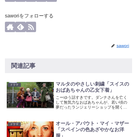
saworiをフォローする
sawori
関連記事
マルタのやさしい刺繍「スイスの
ドラマ
おばあちゃんの乙女下着」
こーゆう話すきです。ダンナさんを亡く
して無気力なおばあちゃんが、若い頃の
夢だったランジェリーショップを開くと
いうお話。保守的な田舎の小さな村で
『おばあちゃんがランジェリーショップ
を開く』ということは、当然スキャンダ
オール・アバウト・マイ・マザー
ドラマ
ルなのです！実の息子も神父...
「スペインの色あざやかなお洋
服」