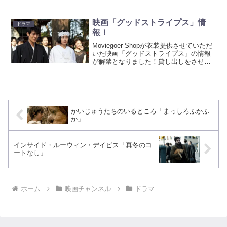
ました。ベートーベンの第九に乗せて繰
り広げられる暴力。「雨に唄えば」を歌
いながらのウルトラバイオレンス。行為
映画「グッドストライプス」情
ドラマ
はサイテーですが、お洋服...
報！
Moviegoer Shopが衣装提供させていただ
いた映画「グッドストライプス」の情報
が解禁となりました！貸し出しをさせて
いただいただけで、本編で使ってくださ
っているかは、まだ映画は拝見していな
いのでわかりませんが、この映画自体、
とっても素...
かいじゅうたちのいるところ「まっしろふかふ
か」
インサイド・ルーウィン・デイビス「真冬のコ
ートなし」
ホーム
映画チャンネル
ドラマ