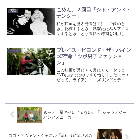
ヴィは美しき孤独な女性でインディアと
は気が合わない。そこへ、行方知れずだ
ごめん、２回目「シド・アンド・
実話
った叔父のチャーリーがや...
ナンシー」
私が映画を見る時間は主に、ご飯のと
き、化粧するとき、洗濯たたみ＆アイロ
ンするとき、と小間切れ時間を利用して
いるのですが、今日もお昼御飯時に「シ
ド・アンド・ナンシー」見直してしまい
ました＞＜前回のブログはこちらセック
プレイス・ビヨンド・ザ・パイン
ドラマ
ス・ピストルズの生い立ちを...
ズ/宿命「ツボ男子ファッショ
ン」
この映画が見たくて見たくて、やっと
DVDになったのですぐ借りましたよー！
だって、ライアン・ゴズリングとデイ
ン・デハーンという２人のツボ男子がで
るのだから！バイクのスタントマンで根
無し草のルーク。全身入れ墨男子。昔の
彼女にばったりあって、実は...
きっと、星のせいじゃない。「Tシャツとジー
パンとスニーカー
ココ・アヴァン・シャネル「流行りに流されな