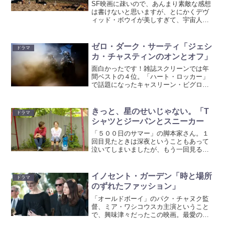
SF映画に疎いので、あんまり素敵な感想
は書けないと思いますが、とにかくデヴ
ィッド・ボウイが美しすぎて、宇宙人役
にピッタリだったこの映画。バッシャー
ーン！！と地球に墜落したのは、干ばつ
の惑星から水を求めて地球やってきたデ
ゼロ・ダーク・サーティ「ジェシ
ドラマ
ヴィッド・ボウイ。焼き...
カ・チャスティンのオンとオフ」
面白かったです！雑誌スクリーンでは年
間ベストの４位。「ハート・ロッカー」
で話題になったキャスリーン・ビグロー
監督。テイストは似てました。題材的に
も爆破のシーンも緊迫感あります。９・
１１の首謀者とされているアルカイダの
きっと、星のせいじゃない。「T
ドラマ
オサマ・ビンラディン暗殺...
シャツとジーパンとスニーカー
「５００日のサマー」の脚本家さん。１
回目見たときは深夜ということもあって
泣いてしまいましたが、もう一回見ると
気になるとこもいっぱいあった。でも素
直に見た方が良い映画だと思います。ス
トーリーは、末期がん患者同士のラブス
イノセント・ガーデン「時と場所
ドラマ
トーリーです。死を覚悟し...
のずれたファッション」
「オールドボーイ」のパク・チャヌク監
督、ミア・ワシコウスカ主演ということ
で、興味津々だったこの映画。最愛の父
を事故で亡くしたインディア。母親のエ