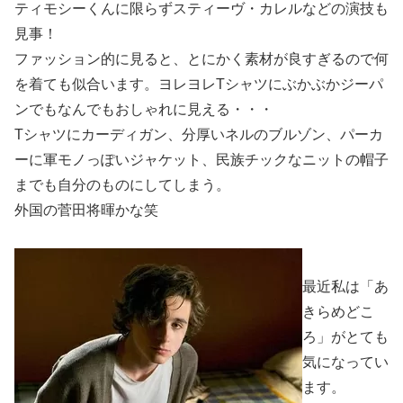
ティモシーくんに限らずスティーヴ・カレルなどの演技も
見事！
ファッション的に見ると、とにかく素材が良すぎるので何
を着ても似合います。ヨレヨレTシャツにぶかぶかジーパ
ンでもなんでもおしゃれに見える・・・
Tシャツにカーディガン、分厚いネルのブルゾン、パーカ
ーに軍モノっぽいジャケット、民族チックなニットの帽子
までも自分のものにしてしまう。
外国の菅田将暉かな笑
最近私は「あ
きらめどこ
ろ」がとても
気になってい
ます。