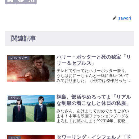
sawori
関連記事
ハリー・ポッターと死の秘宝「リ
ファンタジー
リー＆セブルス」
テレビでやってたハリーポッター祭り。
うちはおにーちゃんと一緒に食いついて
みておりました。 小説では傑作だった
「謎のプリンス」は映画ではイマイ
チ・・・ 「死の秘宝」は小説も良かった
し、映画もよかったです^^ でも説明など
桐島、部活やめるってよ「リアル
ドラマ
が不十分なので結局ど...
な制服の着こなしと休日の私服」
みなさん、あけましておめでとうござい
ます！本年も映画ファッションブログを
よろしくお願いします^^2014年、初映
画！は「桐島、部活やめるってよ」で
す。いつレンタルに行っても貸し出し中
の映画はちょっと気になりますよね。そ
タワーリング・インフェルノ「ド
ドラマ