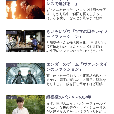
れ、これです。運動も勉...
レスで逃げる！」
ずっとみたかった、パニック映画の金字
塔！しかし途中で何回も寝てしまって
は、巻き戻し、なんとか最後まで観れ
た。だけど面白くなかったわけじゃない
のですよ。超豪華キャストで、色々な人
間模様が描かれてるのだけど、それぞれ
きいろいゾウ「ツマの田舎レイヤ
ドラマ
の描写が短いので感情移入する...
ードファッション」
西加奈子さん原作の映画化。 主演のツマ
役宮崎あおいちゃんとムコ役向井理はこ
の小説の大ファンだったのだそう。特に
あおいちゃんは帯に「映画化されたらツ
マを演じたい」と書いているほどのファ
ン。というだけあって、ほんとに繊細な
エンダーのゲーム「ヴァレンタイ
ドラマ
ツマの心の移り変わりを...
ンのファッション」
面白かったー♡おもしろ要素詰め込んで
るから、素直に楽しめて大満足。簡単な
あらすじ。「敵を打ち倒せるほど理解し
たら、僕はその敵を愛しもする。By エ
ンダー」かつて、エイリアンに攻められ
た地球は、ある一人の優秀な指導者によ
縞模様のパジャマの少年
ドラマ
って勝利し、エイリアン...
まず、主演のエイサ・バターフィールド
くんと、父役のデヴィッド・シューリス
が大好きなのでそれだけでも入り込める