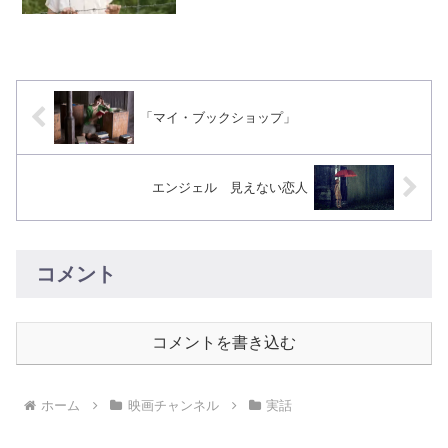
作品でした^^舞台が40年代ナチスドイツ
の時代。ドイツ軍人の父が、収容所の中
でも最も悲惨な「絶滅収容所」の勤務と
なります。そんなこと...
「マイ・ブックショップ」
エンジェル 見えない恋人
コメント
コメントを書き込む
ホーム
映画チャンネル
実話