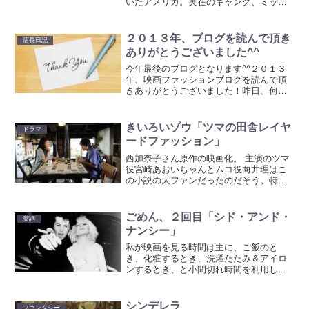
いたアメリカ。実在のギャング、ミッキ
ー・コーエンの実話をもとにしたストー
リー。警察も買収されギャングが街を支
配しているLA。その大元であるミッキ
２０１３年、ブログを読んで頂き
店長日記
ー・コーエンを潰すため...
ありがとうございました^^
今年最後のブログとなります^^２０１３
年、映画ファッションブログを読んで頂
きありがとうございました！昨日、何か
いたかな〜と過去のブログをチェックし
ておりました。今年観た映画、新作旧作
含めてのベスト５を発表したいと思いま
きいろいゾウ「ツマの田舎レイヤ
ドラマ
す！１位：「小さな恋の...
ードファッション」
西加奈子さん原作の映画化。 主演のツマ
役宮崎あおいちゃんとムコ役向井理はこ
の小説の大ファンだったのだそう。特に
あおいちゃんは帯に「映画化されたらツ
マを演じたい」と書いているほどのファ
ン。というだけあって、ほんとに繊細な
ごめん、２回目「シド・アンド・
実話
ツマの心の移り変わりを...
ナンシー」
私が映画を見る時間は主に、ご飯のと
き、化粧するとき、洗濯たたみ＆アイロ
ンするとき、と小間切れ時間を利用して
いるのですが、今日もお昼御飯時に「シ
ド・アンド・ナンシー」見直してしまい
ました＞＜前回のブログはこちらセック
シンデレラ
ファンタジー