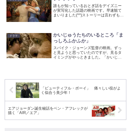
ス・ピストルズの生い立ちを...
誰もが知っているおとぎ話をデイズニー
が実写化した話題の映画です。早速観て
まいりました(^^)ストーリーは言わずもが
な。あの名場面がどのように描かれるの
か？？誰もが知っているだけに、皆を納
得させるのは難しいと思われましたが、
見事に実写化された...
かいじゅうたちのいるところ「ま
ドラマ
っしろふかふか」
スパイク・ジョーンズ監督の映画。ずっ
と見ようと思っていたのですが、見るタ
イミングがやっときました。「かいじゅ
うたちのいるところ」はもともと絵本な
のですが、あの短い絵本がこんなにも心
にぎゅっとくる映画になるなんて。脚本
の素晴らしさと監督のセン...
「ビューティフル・ボーイ」 痛々しい役がよ
く似合う美少年！
エアジョーダン誕生秘話をベン・アフレックが
描く「AIR／エア」